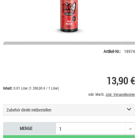
Artikel-Nr.:
18974
13,90 €
Inhalt:
0.01 Liter (1.390,00 € / 1 Liter)
inkl. MwSt.
zzgl. Versandkosten
Zubehör direkt mitbestellen
Nikotin Shot 20 mg/ml UltraBio
6,50 €
MENGE
Nikotinsalz Shot UltraBio 20 mg/ml
6,90 €