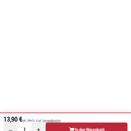
13,90 €
inkl. MwSt. zzgl.
Versandkosten
−
+
1
In den Warenkorb