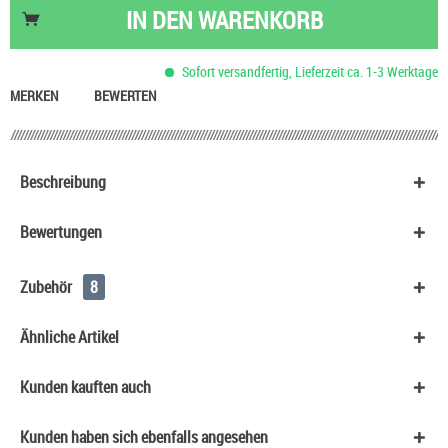
Basis Liquid VPG (70/30) SC - 100 ml
53,90 €
IN DEN
WARENKORB
Skittles Kaudragees
0,90 €
Basis Liquid VPG (50/50) SC - 50 ml
29,90 €
Sofort versandfertig, Lieferzeit ca. 1-3 Werktage
Basis Liquid VPG (70/30) SC - 50 ml
29,90 €
MERKEN
BEWERTEN
Beschreibung
Bewertungen
Zubehör
8
Ähnliche Artikel
Kunden kauften auch
Kunden haben sich ebenfalls angesehen