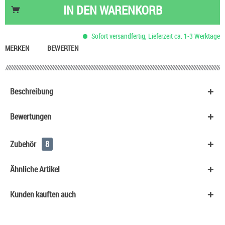
Nikotin Shot 20 mg/ml UltraBio
6,50 €
IN DEN
WARENKORB
Ültje Studentenfutter mit Rosinen
1,40 €
HeulNichtRum Wave Edition
36,90 €
Sofort versandfertig, Lieferzeit ca. 1-3 Werktage
Basis Liquid VPG (50/50) SC - 50 ml
29,90 €
MERKEN
BEWERTEN
Beschreibung
Bewertungen
Zubehör
8
Ähnliche Artikel
Kunden kauften auch