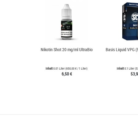
Nikotin Shot 20 mg/ml UltraBio
Basis Liquid VPG (
Inhalt
0.01 Liter
(
650,00 €
/ 1 Liter)
Inhalt
0.1 Liter
(
5
6,50 €
53,9