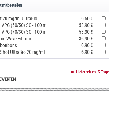
t mitbestellen
t 20 mg/ml UltraBio
6,50 €
d VPG (50/50) SC - 100 ml
53,90 €
d VPG (70/30) SC - 100 ml
53,90 €
um Wave Edition
36,90 €
ubonbons
0,90 €
 Shot UltraBio 20 mg/ml
6,90 €
Lieferzeit ca. 5 Tage
EWERTEN