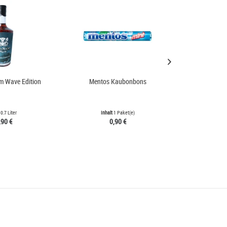
m Wave Edition
Mentos Kaubonbons
Nikotinsalz Sh
t
0.7 Liter
Inhalt
1 Paket(e)
Inhalt
0.01 Li
,90 €
0,90 €