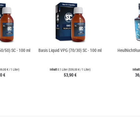
50/50) SC - 100 ml
Basis Liquid VPG (70/30) SC - 100 ml
HeulNichtRu
39,00 €
/ 1 Liter)
Inhalt
0.1 Liter
(
539,00 €
/ 1 Liter)
Inhal
0 €
53,90 €
36