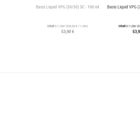
Basis Liquid VPG (50/50) SC - 100 ml
Basis Liquid VPG (
Inhalt
0.1 Liter
(
539,00 €
/ 1 Liter)
Inhalt
0.1 Liter
(
5
53,90 €
53,9