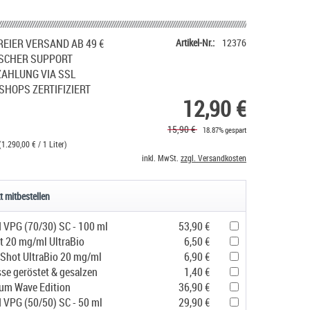
EIER VERSAND AB 49 €
Artikel-Nr.:
12376
SCHER SUPPORT
ZAHLUNG VIA SSL
SHOPS ZERTIFIZIERT
12,90 €
15,90 €
18.87% gespart
(1.290,00 € / 1 Liter)
inkl. MwSt.
zzgl. Versandkosten
t mitbestellen
d VPG (70/30) SC - 100 ml
53,90 €
t 20 mg/ml UltraBio
6,50 €
 Shot UltraBio 20 mg/ml
6,90 €
sse geröstet & gesalzen
1,40 €
um Wave Edition
36,90 €
d VPG (50/50) SC - 50 ml
29,90 €