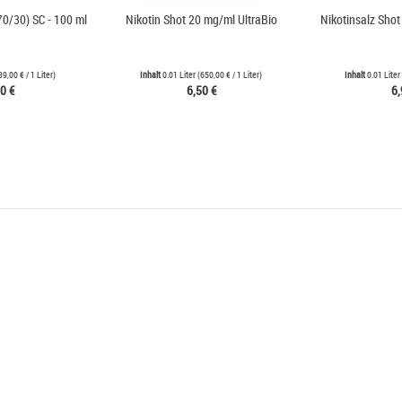
70/30) SC - 100 ml
Nikotin Shot 20 mg/ml UltraBio
Nikotinsalz Shot
39,00 €
/ 1 Liter)
Inhalt
0.01 Liter
(
650,00 €
/ 1 Liter)
Inhalt
0.01 Liter
0 €
6,50 €
6,