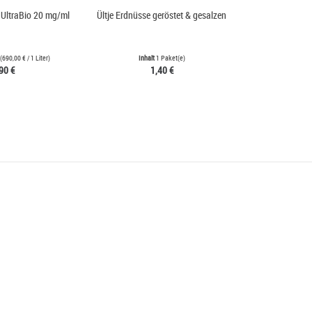
 UltraBio 20 mg/ml
Ültje Erdnüsse geröstet & gesalzen
HeulNichtR
(
690,00 €
/ 1 Liter)
Inhalt
1 Paket(e)
Inh
90 €
1,40 €
3