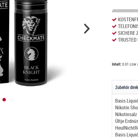
KOSTENFR
TELEFONI
SICHERE 
TRUSTED 
Inhalt:
0.01 Liter 
Zubehör direk
Basis Liqui
Nikotin Sho
Nikotinsalz
Ültje Erdnü
HeulNichtR
Basis Liqui