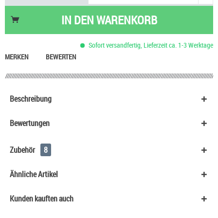
Basis Liquid VPG (50/50) SC - 100 ml
53,90 €
Trolli Glotzer Schaumzucker Gummibonbon
2,40 €
IN DEN
WARENKORB
Nikotinsalz Shot UltraBio 20 mg/ml
6,90 €
Basis Liquid VPG (70/30) SC - 100 ml
53,90 €
Sofort versandfertig, Lieferzeit ca. 1-3 Werktage
Basis Liquid VPG (50/50) SC - 50 ml
29,90 €
MERKEN
BEWERTEN
Beschreibung
Bewertungen
Zubehör
8
Ähnliche Artikel
Kunden kauften auch