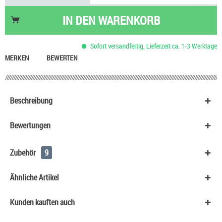
Nikotinsalz Shot UltraBio 20 mg/ml
6,90 €
QuickVit Durstlöscher Trinkpäckchen
0,90 €
IN DEN
WARENKORB
Basis Liquid VPG (50/50) SC - 100 ml
53,90 €
Basis Liquid VPG (70/30) SC - 100 ml
53,90 €
Sofort versandfertig, Lieferzeit ca. 1-3 Werktage
Tic Tac Dragees
0,90 €
MERKEN
BEWERTEN
Beschreibung
Bewertungen
Zubehör
9
Ähnliche Artikel
Kunden kauften auch