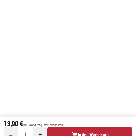
13,90 €
inkl. MwSt. zzgl.
Versandkosten
−
+
1
In den Warenkorb