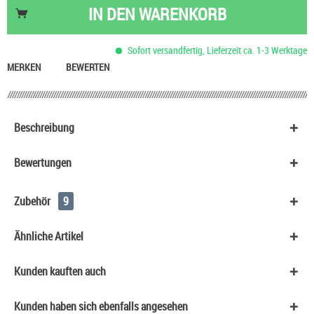
Nikotin Shot 20 mg/ml UltraBio
6,50 €
IN DEN
WARENKORB
Nikotinsalz Shot UltraBio 20 mg/ml
6,90 €
Rauch Eistee Dose
1,60 €
Sofort versandfertig, Lieferzeit ca. 1-3 Werktage
Tic Tac Dragees
0,90 €
MERKEN
BEWERTEN
Beschreibung
Bewertungen
Zubehör
9
Ähnliche Artikel
Kunden kauften auch
Kunden haben sich ebenfalls angesehen