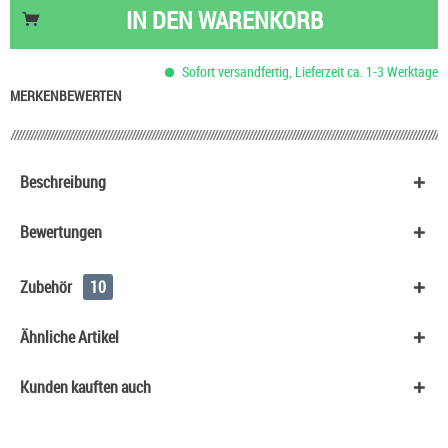
Basis Liquid VPG (50/50) SC - 100 ml
53,90 €
IN DEN
WARENKORB
Basis Liquid VPG (70/30) SC - 100 ml
53,90 €
HeulNichtRum Wave Edition
36,90 €
Sofort versandfertig, Lieferzeit ca. 1-3 Werktage
Skittles Kaudragees
0,90 €
MERKEN
BEWERTEN
Beschreibung
Bewertungen
Zubehör
10
Ähnliche Artikel
Kunden kauften auch