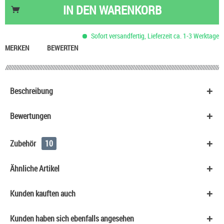
Basis Liquid VPG (50/50) SC - 100 ml
53,90 €
IN DEN
WARENKORB
Basis Liquid VPG (70/30) SC - 100 ml
53,90 €
HeulNichtRum Wave Edition
36,90 €
Sofort versandfertig, Lieferzeit ca. 1-3 Werktage
Skittles Kaudragees
0,90 €
MERKEN
BEWERTEN
Beschreibung
Bewertungen
Zubehör
10
Ähnliche Artikel
Kunden kauften auch
Kunden haben sich ebenfalls angesehen