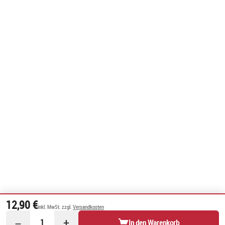
12,90 €
inkl. MwSt. zzgl.
Versandkosten
−
+
1
In den Warenkorb