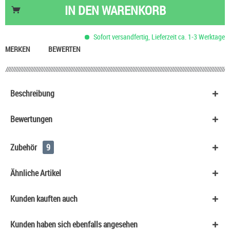
Jack Daniel's & Berry Dose
2,90 €
IN DEN
WARENKORB
Basis Liquid VPG (50/50) SC - 100 ml
53,90 €
Basis Liquid VPG (70/30) SC - 100 ml
53,90 €
Sofort versandfertig, Lieferzeit ca. 1-3 Werktage
Tic Tac Dragees
0,90 €
MERKEN
BEWERTEN
Beschreibung
Bewertungen
Zubehör
9
Ähnliche Artikel
Kunden kauften auch
Kunden haben sich ebenfalls angesehen