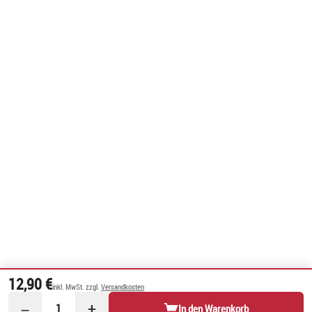
12,90 €
inkl. MwSt. zzgl.
Versandkosten
−
+
1
In den Warenkorb