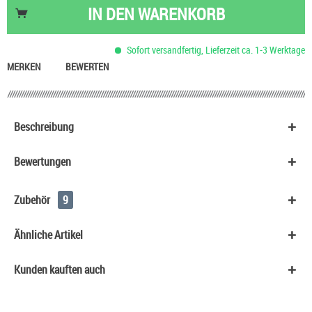
Tic Tac Dragees
0,90 €
IN DEN
WARENKORB
Nikotinsalz Shot UltraBio 20 mg/ml
6,90 €
Rauch Eistee Dose
1,60 €
Sofort versandfertig, Lieferzeit ca. 1-3 Werktage
Basis Liquid VPG (70/30) SC - 100 ml
53,90 €
MERKEN
BEWERTEN
Beschreibung
Bewertungen
Zubehör
9
Ähnliche Artikel
Kunden kauften auch