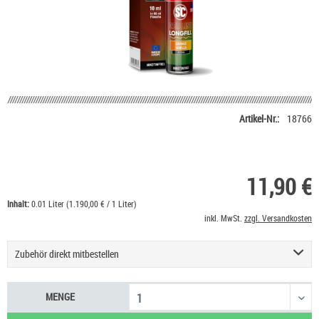
Artikel-Nr.:
18766
11,90 €
Inhalt:
0.01 Liter (1.190,00 € / 1 Liter)
inkl. MwSt.
zzgl. Versandkosten
Zubehör direkt mitbestellen
Basis Liquid VPG (50/50) SC - 100 ml
53,90 €
MENGE
Nikotin Shot 20 mg/ml UltraBio
6,50 €