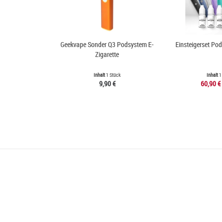
Geekvape Sonder Q3 Podsystem E-
Einsteigerset Po
Zigarette
Inhalt
1 Stück
Inhalt
1
9,90 €
60,90 €