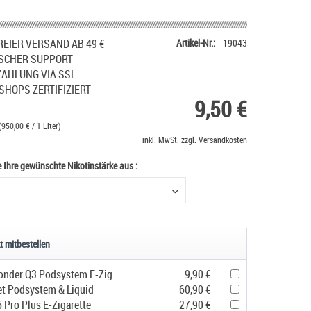
EIER VERSAND AB 49 €
Artikel-Nr.:
19043
SCHER SUPPORT
ZAHLUNG VIA SSL
SHOPS ZERTIFIZIERT
9,50 €
(950,00 € / 1 Liter)
inkl. MwSt.
zzgl. Versandkosten
e Ihre gewünschte Nikotinstärke aus :
e Ihre gewünschte Nikotinstärke aus
t mitbestellen
Geekvape Sonder Q3 Podsystem E-Zigarette
9,90 €
et Podsystem & Liquid
60,90 €
 Pro Plus E-Zigarette
27,90 €