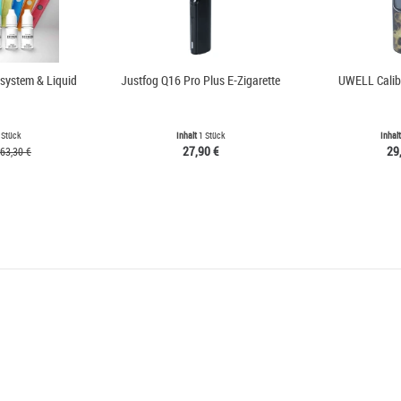
dsystem & Liquid
Justfog Q16 Pro Plus E-Zigarette
UWELL Calib
 Stück
Inhalt
1 Stück
Inhal
27,90 €
29
63,30 €