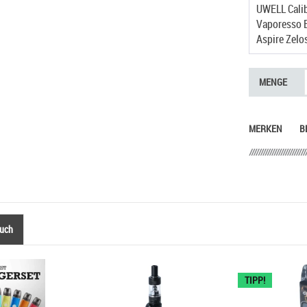
UWELL Calib
Aspire Zelo
MENGE
MERKEN
B
auch
TIPP!