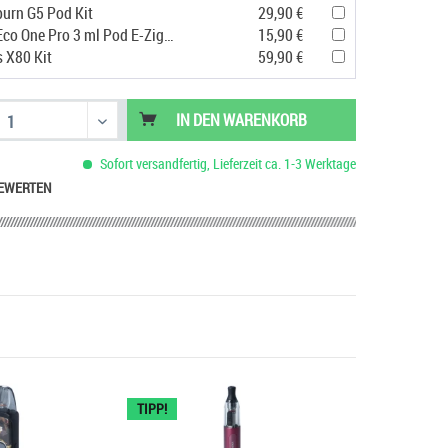
urn G5 Pod Kit
29,90 €
Vaporesso Eco One Pro 3 ml Pod E-Zigarette
15,90 €
s X80 Kit
59,90 €
IN DEN
WARENKORB
Sofort versandfertig, Lieferzeit ca. 1-3 Werktage
EWERTEN
TIPP!