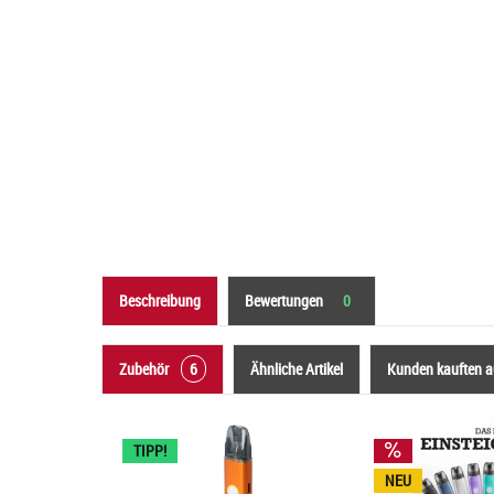
Beschreibung
Bewertungen
0
Zubehör
6
Ähnliche Artikel
Kunden kauften 
TIPP!
NEU