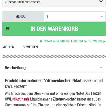
Zubehör direkt mitbestellen
Geekvape Sonder Q3 Podsystem E-Zigarette
9,90 €
MENGE
Einsteigerset Podsystem & Liquid
60,90 €
Justfog Q16 Pro Plus E-Zigarette
27,90 €
IN DEN
WARENKORB
UWELL Caliburn G5 Pod Kit
29,90 €
Vaporesso Eco One Pro 3 ml Pod E-Zigarette
15,90 €
Sofort versandfertig, Lieferzeit ca. 1-3 Werktage
Aspire Zelos X80 Kit
59,90 €
MERKEN
BEWERTEN
Beschreibung
Produktinformationen "Zitronenkuchen Nikotinsalz Liquid
OWL Frozen"
Wie frisch aus dem Ofen – nur mit einer eisigen Note! Das
Frozen
OWL
Nikotinsalz
Liquid
namens
Zitronenkuchen
bringt dir süßes
Kuchenaroma, saftige Zitrone und eine spürbare Frische direkt in