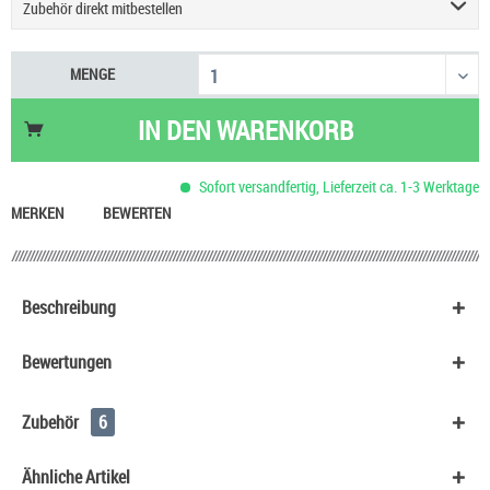
Zubehör direkt mitbestellen
Geekvape Sonder Q3 Podsystem E-Zigarette
9,90 €
MENGE
Einsteigerset Podsystem & Liquid
60,90 €
Justfog Q16 Pro Plus E-Zigarette
27,90 €
IN DEN
WARENKORB
UWELL Caliburn G5 Pod Kit
29,90 €
Vaporesso Eco One Pro 3 ml Pod E-Zigarette
15,90 €
Sofort versandfertig, Lieferzeit ca. 1-3 Werktage
Aspire Zelos X80 Kit
59,90 €
MERKEN
BEWERTEN
Beschreibung
Bewertungen
Zubehör
6
Ähnliche Artikel