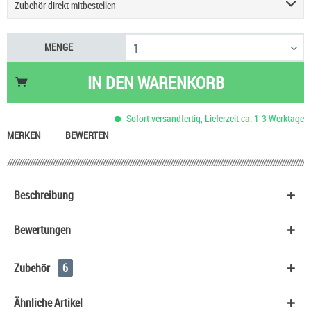
Zubehör direkt mitbestellen
Geekvape Sonder Q3 Podsystem E-Zigarette
9,90 €
MENGE
Einsteigerset Podsystem & Liquid
60,90 €
Justfog Q16 Pro Plus E-Zigarette
27,90 €
IN DEN
WARENKORB
UWELL Caliburn G5 Pod Kit
29,90 €
Vaporesso Eco One Pro 3 ml Pod E-Zigarette
15,90 €
Sofort versandfertig, Lieferzeit ca. 1-3 Werktage
Aspire Zelos X80 Kit
59,90 €
MERKEN
BEWERTEN
Beschreibung
Bewertungen
Zubehör
6
Ähnliche Artikel