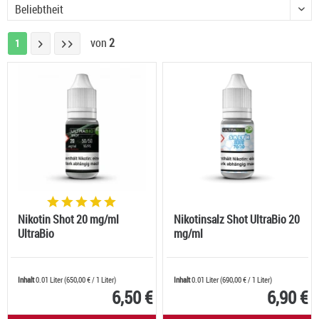
von
2
1
Nikotin Shot 20 mg/ml
Nikotinsalz Shot UltraBio 20
UltraBio
mg/ml
Inhalt
0.01 Liter
(
650,00 €
/ 1 Liter)
Inhalt
0.01 Liter
(
690,00 €
/ 1 Liter)
6,50 €
6,90 €