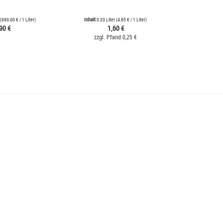
(
690,00 €
/ 1 Liter)
Inhalt
0.33 Liter
(
4,85 €
/ 1 Liter)
Inhal
90 €
1,60 €
zzgl. Pfand 0,25 €