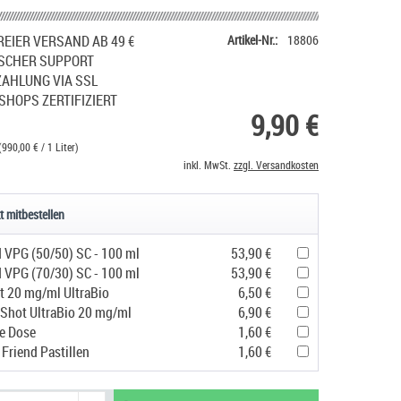
EIER VERSAND AB 49 €
Artikel-Nr.:
18806
SCHER SUPPORT
ZAHLUNG VIA SSL
SHOPS ZERTIFIZIERT
9,90 €
(990,00 € / 1 Liter)
inkl. MwSt.
zzgl. Versandkosten
t mitbestellen
d VPG (50/50) SC - 100 ml
53,90 €
d VPG (70/30) SC - 100 ml
53,90 €
t 20 mg/ml UltraBio
6,50 €
 Shot UltraBio 20 mg/ml
6,90 €
e Dose
1,60 €
Friend Pastillen
1,60 €