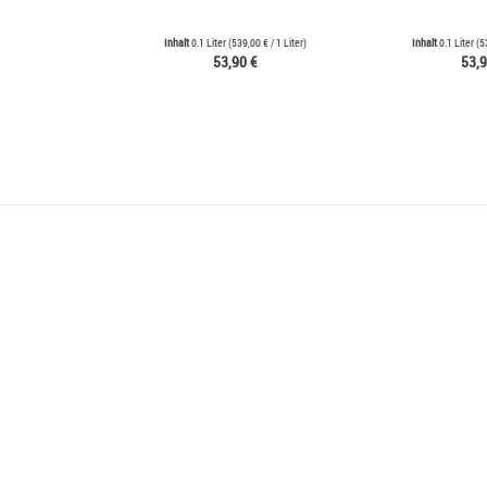
Inhalt
0.1 Liter
(
539,00 €
/ 1 Liter)
Inhalt
0.1 Liter
(
5
53,90 €
53,9