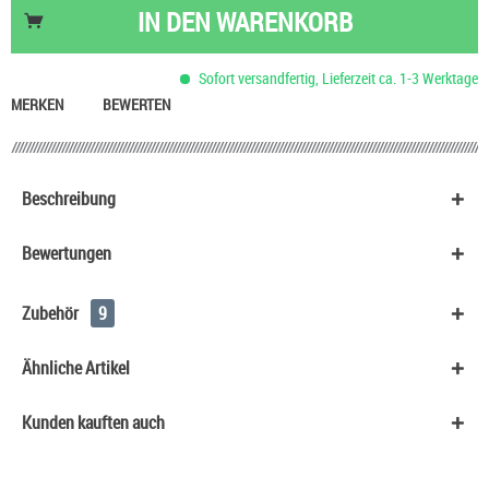
Nikotinsalz Shot UltraBio 20 mg/ml
6,90 €
IN DEN
WARENKORB
Ültje Studentenfutter mit Rosinen
1,40 €
HeulNichtRum Wave Edition
36,90 €
Sofort versandfertig, Lieferzeit ca. 1-3 Werktage
Basis Liquid VPG (70/30) SC - 100 ml
53,90 €
MERKEN
BEWERTEN
Beschreibung
Bewertungen
Zubehör
9
Ähnliche Artikel
Kunden kauften auch