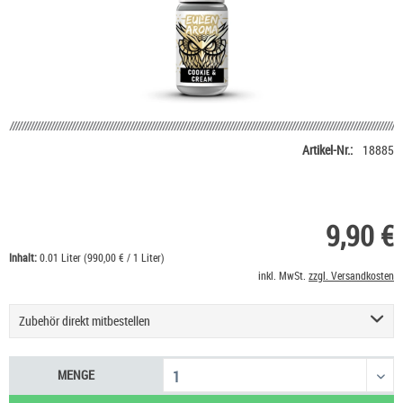
Artikel-Nr.:
18885
9,90 €
Inhalt:
0.01 Liter (990,00 € / 1 Liter)
inkl. MwSt.
zzgl. Versandkosten
Zubehör direkt mitbestellen
Basis Liquid VPG (50/50) SC - 100 ml
53,90 €
MENGE
Nikotin Shot 20 mg/ml UltraBio
6,50 €