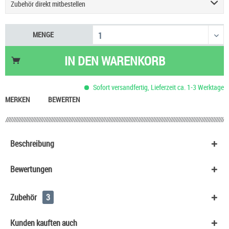
Zubehör direkt mitbestellen
Geekvape Digi Max Podsystem E-Zigarette
34,90 €
MENGE
Geekvape JR Pod Ersatzpod
7,40 €
HeulNichtRum Wave Edition
36,90 €
IN DEN
WARENKORB
Sofort versandfertig, Lieferzeit ca. 1-3 Werktage
MERKEN
BEWERTEN
Beschreibung
Bewertungen
Zubehör
3
Kunden kauften auch