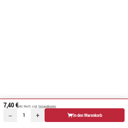
7,40 €
inkl. MwSt. zzgl.
Versandkosten
−
+
1
In den Warenkorb