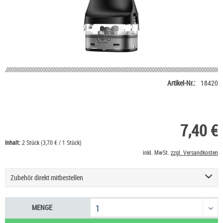
Artikel-Nr.:
18420
7,40 €
Inhalt:
2 Stück (3,70 € / 1 Stück)
inkl. MwSt.
zzgl. Versandkosten
Zubehör direkt mitbestellen
Geekvape Digi Max Podsystem E-Zigarette
34,90 €
MENGE
Geekvape J Series Coil Verdampferkopf
11,90 €