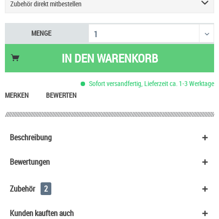
Zubehör direkt mitbestellen
Vaporesso Armour Ultra Kit
48,90 €
MENGE
Vaporesso iTank T Dual Mesh Tank Verdampfer
24,90 €
IN DEN
WARENKORB
Sofort versandfertig, Lieferzeit ca. 1-3 Werktage
MERKEN
BEWERTEN
Beschreibung
Bewertungen
Zubehör
2
Kunden kauften auch