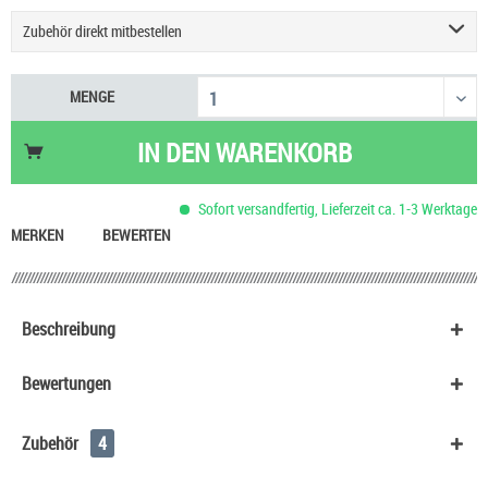
Zubehör direkt mitbestellen
Vaporesso Vibe SE 2 Pod E-Zigarette
9,90 €
MENGE
Creme Brulee Liquid Das ist Dampfen
8,70 €
Tabak Mild Liquid Das ist Dampfen
8,70 €
IN DEN
WARENKORB
HeulNichtRum Wave Edition
36,90 €
Sofort versandfertig, Lieferzeit ca. 1-3 Werktage
MERKEN
BEWERTEN
Beschreibung
Bewertungen
Zubehör
4