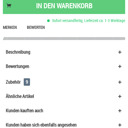
Nikotin Shot 20 mg/ml UltraBio
6,50 €
IN DEN
WARENKORB
Nikotinsalz Shot UltraBio 20 mg/ml
6,90 €
HeulNichtRum Wave Edition
36,90 €
Sofort versandfertig, Lieferzeit ca. 1-3 Werktage
Basis Liquid VPG (70/30) SC - 100 ml
53,90 €
MERKEN
BEWERTEN
Beschreibung
Bewertungen
Zubehör
9
Ähnliche Artikel
Kunden kauften auch
Kunden haben sich ebenfalls angesehen