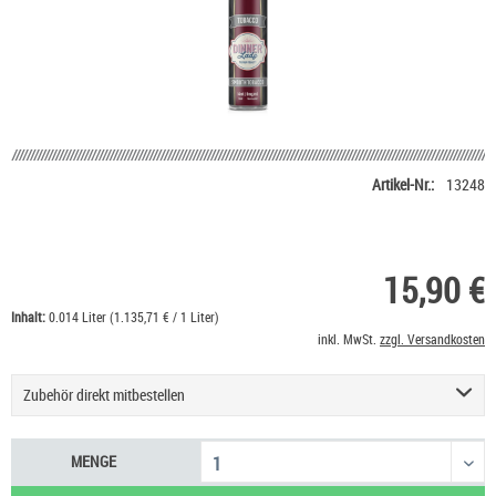
Artikel-Nr.:
13248
15,90 €
Inhalt:
0.014 Liter (1.135,71 € / 1 Liter)
inkl. MwSt.
zzgl. Versandkosten
Zubehör direkt mitbestellen
Basis Liquid VPG (50/50) SC - 100 ml
53,90 €
MENGE
Ültje Studentenfutter mit Rosinen
1,40 €