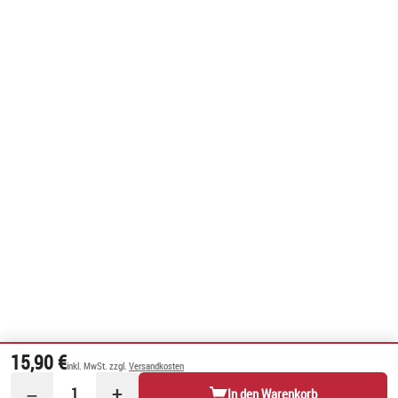
15,90 €
inkl. MwSt. zzgl.
Versandkosten
−
+
1
In den Warenkorb