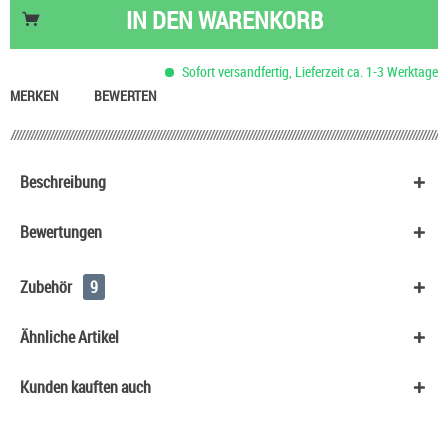
Nikotin Shot 20 mg/ml UltraBio
6,50 €
IN DEN
WARENKORB
Nikotinsalz Shot UltraBio 20 mg/ml
6,90 €
HeulNichtRum Wave Edition
36,90 €
Sofort versandfertig, Lieferzeit ca. 1-3 Werktage
Basis Liquid VPG (70/30) SC - 100 ml
53,90 €
MERKEN
BEWERTEN
Beschreibung
Bewertungen
Zubehör
9
Ähnliche Artikel
Kunden kauften auch