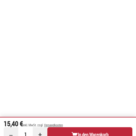
15,40 €
inkl. MwSt. zzgl.
Versandkosten
−
+
1
In den Warenkorb