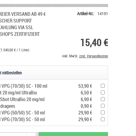
EIER VERSAND AB 49 €
Artikel-Nr.:
14191
SCHER SUPPORT
ZAHLUNG VIA SSL
SHOPS ZERTIFIZIERT
15,40 €
(1.540,00 € / 1 Liter)
inkl. MwSt.
zzgl. Versandkosten
t mitbestellen
d VPG (70/30) SC - 100 ml
53,90 €
t 20 mg/ml UltraBio
6,50 €
 Shot UltraBio 20 mg/ml
6,90 €
udragees
0,90 €
d VPG (50/50) SC - 50 ml
29,90 €
d VPG (70/30) SC - 50 ml
29,90 €