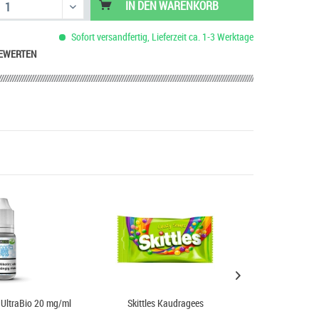
IN DEN
WARENKORB
Sofort versandfertig, Lieferzeit ca. 1-3 Werktage
EWERTEN
 UltraBio 20 mg/ml
Skittles Kaudragees
Basis Liquid VP