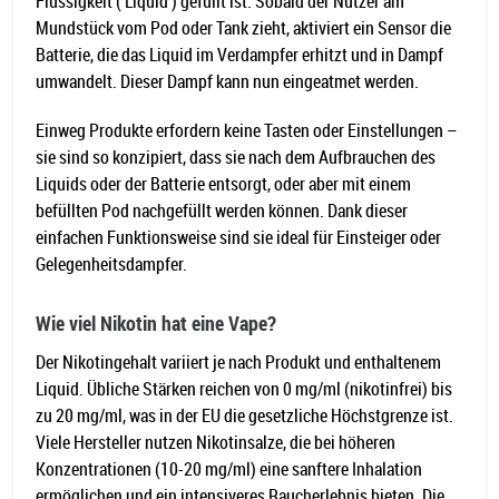
Flüssigkeit ( Liquid ) gefüllt ist. Sobald der Nutzer am
Mundstück vom Pod oder Tank zieht, aktiviert ein Sensor die
Batterie, die das Liquid im Verdampfer erhitzt und in Dampf
umwandelt. Dieser Dampf kann nun eingeatmet werden.
Einweg Produkte erfordern keine Tasten oder Einstellungen –
sie sind so konzipiert, dass sie nach dem Aufbrauchen des
Liquids oder der Batterie entsorgt, oder aber mit einem
befüllten Pod nachgefüllt werden können. Dank dieser
einfachen Funktionsweise sind sie ideal für Einsteiger oder
Gelegenheitsdampfer.
Wie viel Nikotin hat eine Vape?
Der Nikotingehalt variiert je nach Produkt und enthaltenem
Liquid. Übliche Stärken reichen von 0 mg/ml (nikotinfrei) bis
zu 20 mg/ml, was in der EU die gesetzliche Höchstgrenze ist.
Viele Hersteller nutzen Nikotinsalze, die bei höheren
Konzentrationen (10-20 mg/ml) eine sanftere Inhalation
ermöglichen und ein intensiveres Raucherlebnis bieten. Die