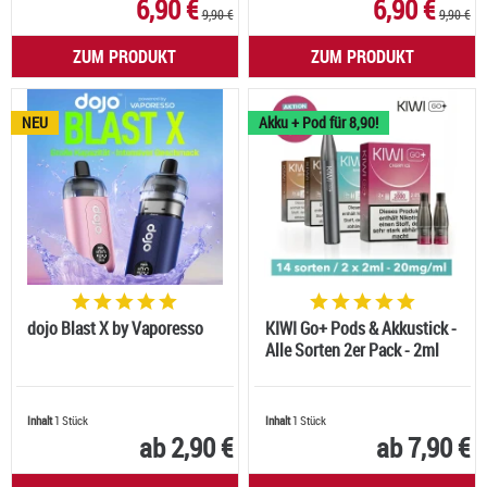
6,90 €
6,90 €
9,90 €
9,90 €
ZUM PRODUKT
ZUM PRODUKT
NEU
Akku + Pod für 8,90!
dojo Blast X by Vaporesso
KIWI Go+ Pods & Akkustick -
Alle Sorten 2er Pack - 2ml
Inhalt
1 Stück
Inhalt
1 Stück
ab 2,90 €
ab 7,90 €