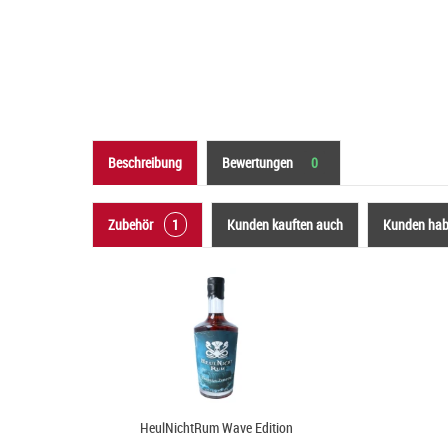
Beschreibung
Bewertungen
0
Zubehör
1
Kunden kauften auch
Kunden habe
HeulNichtRum Wave Edition