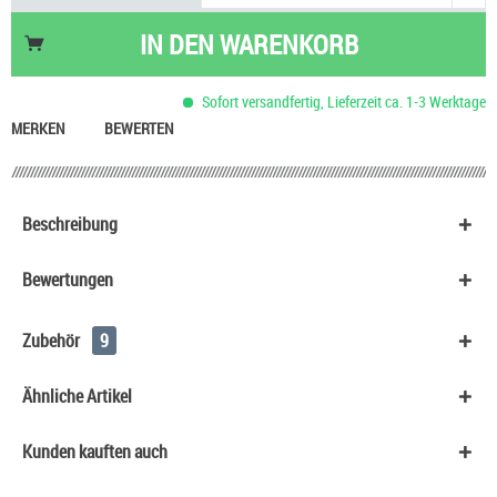
Nikotinsalz Shot UltraBio 20 mg/ml
6,90 €
Mentos Kaubonbons
0,90 €
IN DEN
WARENKORB
Basis Liquid VPG (50/50) SC - 100 ml
53,90 €
Basis Liquid VPG (70/30) SC - 100 ml
53,90 €
Sofort versandfertig, Lieferzeit ca. 1-3 Werktage
Take Off Energy Dose
1,90 €
MERKEN
BEWERTEN
Beschreibung
Bewertungen
Zubehör
9
Ähnliche Artikel
Kunden kauften auch