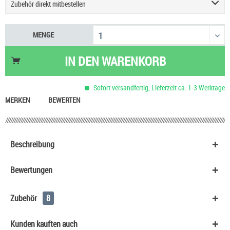
Zubehör direkt mitbestellen
GeekVape Aegis Force Kit 80W
39,90 €
MENGE
Geekvape Aegis Force Pod Tank Ersatzpod
11,90 €
GeekVape Z Nano 2 Tank Verdampfer
17,90 €
IN DEN
WARENKORB
Geekvape Aegis Boost 2 Ersatzpod
6,90 €
HeulNichtRum Wave Edition
36,90 €
Sofort versandfertig, Lieferzeit ca. 1-3 Werktage
Geekvape Aegis Mini 5 mit Z Nano 3 Verdampfer Kit
59,90 €
MERKEN
BEWERTEN
Beschreibung
Bewertungen
Zubehör
8
Kunden kauften auch