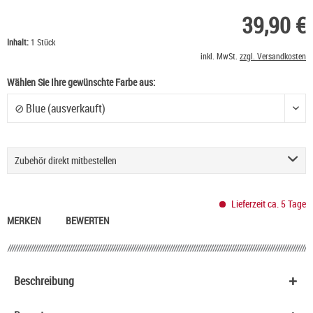
39,90 €
Inhalt:
1 Stück
inkl. MwSt.
zzgl. Versandkosten
Wählen Sie Ihre gewünschte Farbe aus:
Wählen Sie Ihre gewünschte Farbe aus
Zubehör direkt mitbestellen
Vaporesso GTX Verdampferköpfe
9,90 €
Lieferzeit ca. 5 Tage
Vaporesso Armour G Series Pod Ersatzpod
12,90 €
MERKEN
BEWERTEN
Vaporesso Armour G Series Mundstück Drip Tip
2,40 €
HeulNichtRum Wave Edition
36,90 €
Beschreibung